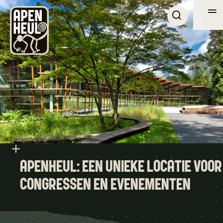
Me
Me
BEZOEK
ONTDEK APENHEUL
OVER APENHEUL
ZAKELIJK
ZOEKEN
APENHEUL: EEN UNIEKE LOCATIE VOOR
CONGRESSEN EN EVENEMENTEN
NL