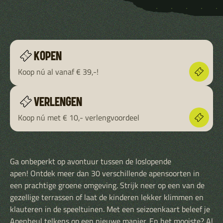
KOPEN
Koop nú al vanaf € 39,-!
VERLENGEN
Koop nú met € 10,- verlengvoordeel
Ga onbeperkt op avontuur tussen de loslopende
apen! Ontdek meer dan 30 verschillende apensoorten in
een prachtige groene omgeving. Strijk neer op een van de
gezellige terrassen of laat de kinderen lekker klimmen en
klauteren in de speeltuinen. Met een seizoenkaart beleef je
Apenheul telkens op een nieuwe manier. En het mooiste? Al