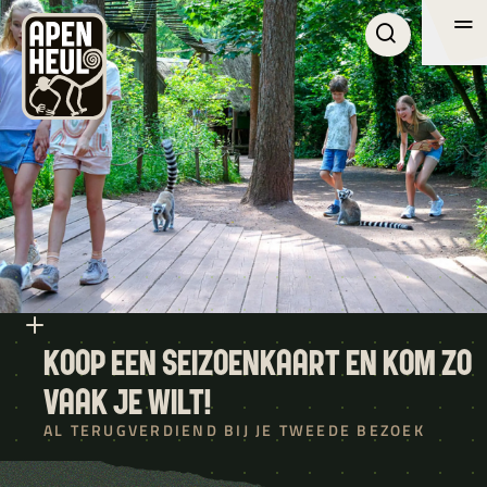
Me
Me
BEZOEK
ONTDEK APENHEUL
OVER APENHEUL
ZAKELIJK
ZOEKEN
KOOP EEN SEIZOENKAART EN KOM ZO
VAAK JE WILT!
AL TERUGVERDIEND BIJ JE TWEEDE BEZOEK
DE
EN
NL