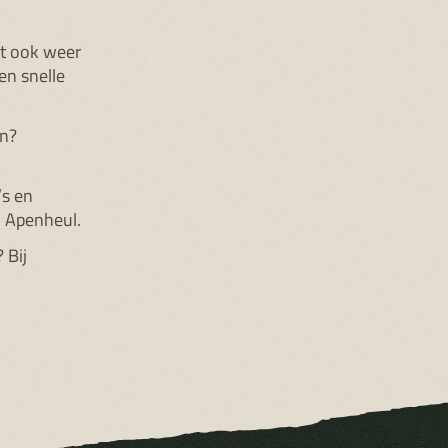
et ook weer
en snelle
en?
’s en
n Apenheul.
 Bij