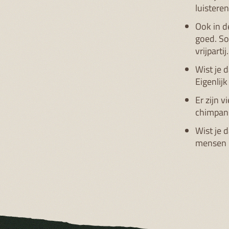
luisteren
Ook in d
goed. So
vrijpartij.
Wist je 
Eigenlij
Er zijn 
chimpan
Wist je 
mensen i