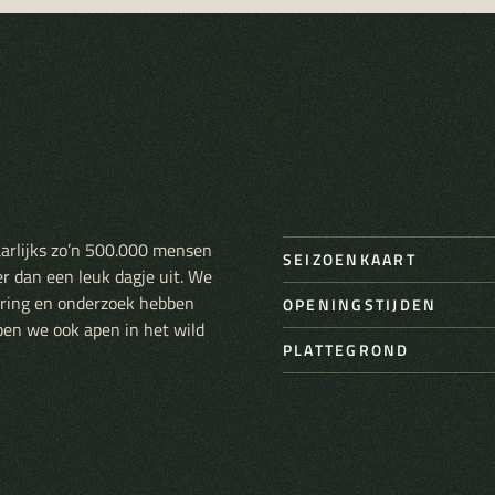
aarlijks zo’n 500.000 mensen
SEIZOENKAART
er dan een leuk dagje uit. We
varing en onderzoek hebben
OPENINGSTIJDEN
pen we ook apen in het wild
PLATTEGROND