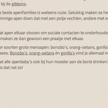
 bij de
gibbons
.
e beste apenfamilies is weleens ruzie. Gelukkig maken ze h
mmige apen doen dat met een potje vechten, andere met e
dat apen elkaar vlooien om sociale contacten te onderhoud
k maken ze dan gewoon een praatje met elkaar.
vier soorten grote mensapen: bonobo’s, orang-oetans, gorilla
sees.
Bonobo’s
,
orang-oetans
én
gorilla’s
vind je allemaal i
dat alle apenbaby’s ook bij hun moeder aan de borst drinken?
s dat net zo!