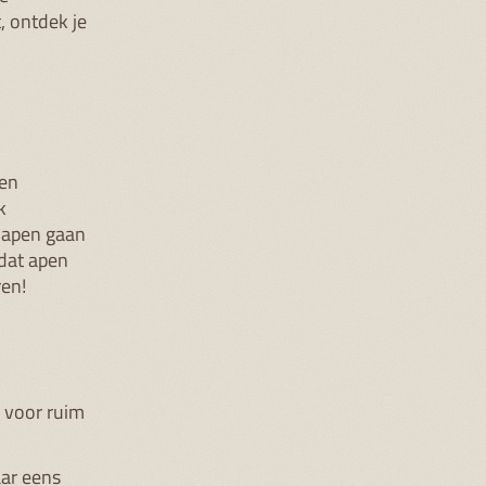
, ontdek je
sen
k
 apen gaan
 dat apen
en!
 voor ruim
aar eens