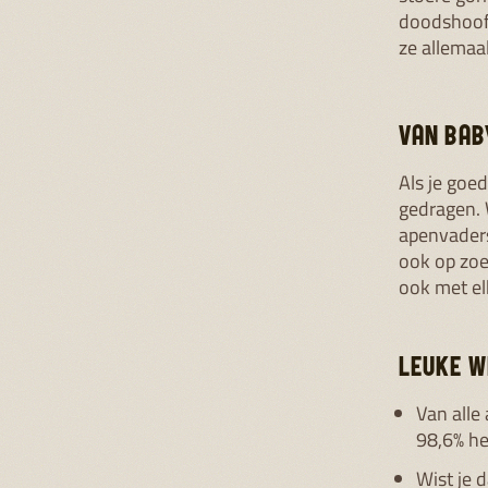
doodshoofd
ze allemaal
VAN BAB
Als je goe
gedragen. 
apenvaders
ook op zoe
ook met el
LEUKE W
Van alle
98,6% he
Wist je 