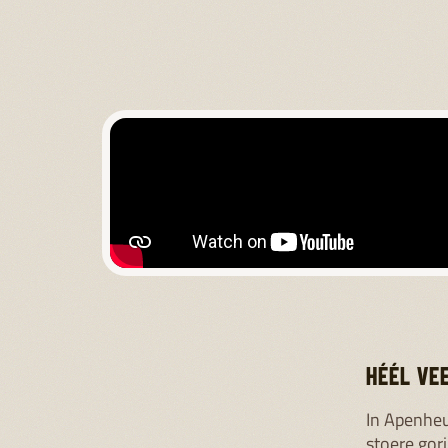
HÉÉL VE
In Apenheu
stoere gor