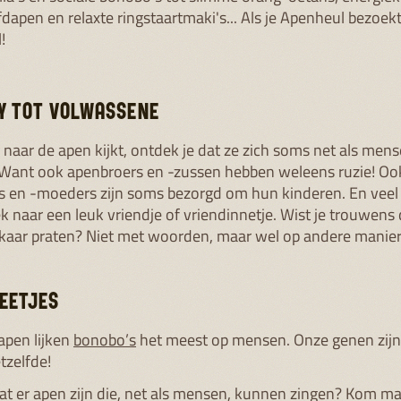
apen en relaxte ringstaartmaki's... Als je Apenheul bezoekt
!
Y TOT VOLWASSENE
d naar de apen kijkt, ontdek je dat ze zich soms net als men
Want ook apenbroers en -zussen hebben weleens ruzie! Oo
 en -moeders zijn soms bezorgd om hun kinderen. En veel
k naar een leuk vriendje of vriendinnetje. Wist je trouwens
kaar praten? Niet met woorden, maar wel op andere manier
EETJES
 apen lijken
bonobo’s
het meest op mensen. Onze genen zijn
tzelfde!
dat er apen zijn die, net als mensen, kunnen zingen? Kom m