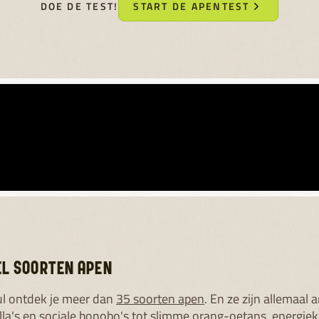
DOE DE TEST!
START DE APENTEST
EL SOORTEN APEN
l ontdek je meer dan
35 soorten apen
. En ze zijn allemaal 
illa's en sociale bonobo's tot slimme orang-oetans, energie