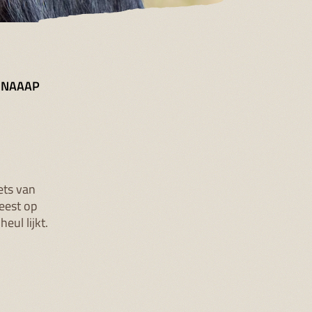
n? NAAAP
iets van
meest op
eul lijkt.