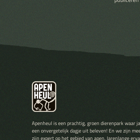
Apenheul is een prachtig, groen dierenpark waar j
een onvergetelijk dagje uit beleven! En we zijn me
zijn expert op het gebied van apen. Jarenlange er