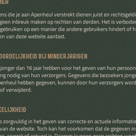
MER
ns die je aan Apenheul verstrekt dienen juist en rechtsgeldig
een inbreuk maken op rechten van derden. Het is verbod
 gebruiken op een manier die andere gebruikers hindert of h
en van deze website aantast.
ORDELIJKHEID BIJ MINDERJARIGEN
jonger dan 16 jaar hebben voor het geven van hun persoo
g nodig van hun verzorgers. Gegevens die bezoekers jong
Apenheul hebben gegeven, kunnen door hun verzorgers wor
of verwijderd.
ELIJKHEID
s zorgvuldig in het geven van correcte en actuele informati
van de website. Toch kan het voorkomen dat de gegeven in
oos, correct of actueel is. Daarom kunnen geen rechten wor