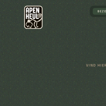
BEZ
BEZOEK
ON
Tickets bestellen
Seizoenkaart
Openingstijden
Plattegrond
Route en parkeren
Horeca
Ontdekken & spele
VIND HIE