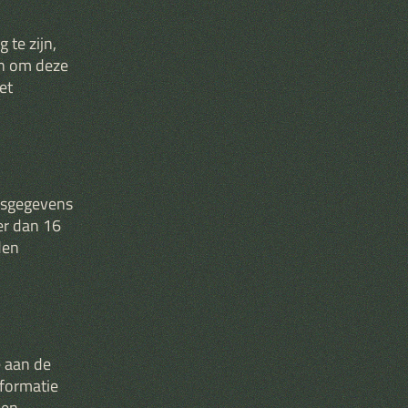
 te zijn,
en om deze
et
nsgegevens
er dan 16
den
e aan de
formatie
den