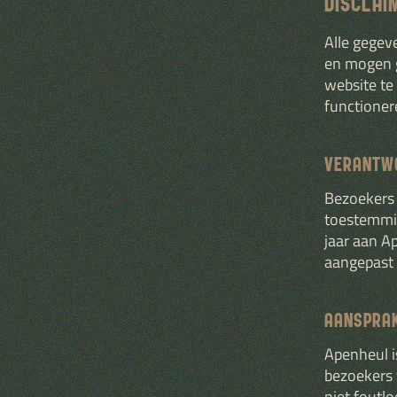
DISCLAI
Alle gegeve
en mogen g
website te
functioner
VERANTWO
Bezoekers 
toestemmin
jaar aan 
aangepast 
AANSPRAK
Apenheul i
bezoekers 
niet foutl