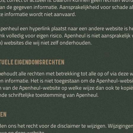
an de gegeven informatie. Aansprakelijkheid voor schade al
te informatie wordt niet aanvaard.
enheul een hyperlink plaatst naar een andere website is h
nk volledig voor eigen risico. Apenheul is niet aansprakelijk
) websites die wij niet zelf onderhouden.
TUELE EIGENDOMSRECHTEN
ehoudt alle rechten met betrekking tot alle op of via deze 
 informatie. Het is niet toegestaan om de Apenheul-websi
 van de Apenheul-website op welke wijze dan ook te kopi
de schriftelijke toestemming van Apenheul.
GEN
en ons het recht voor de disclaimer te wijzigen. Wijziginge
 we op deze website.