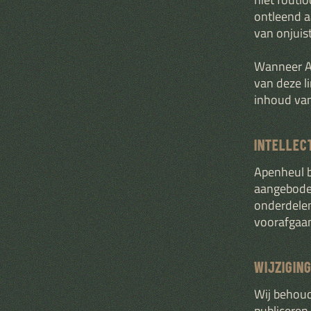
ontleend a
van onjuis
Wanneer Ap
van deze li
inhoud van
INTELLEC
Apenheul b
aangeboden
onderdelen
voorafgaan
WIJZIGIN
Wij behoud
publiceren