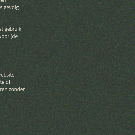
s gevolg
et gebruik
 voor (de
website
te of
ëren zonder
n