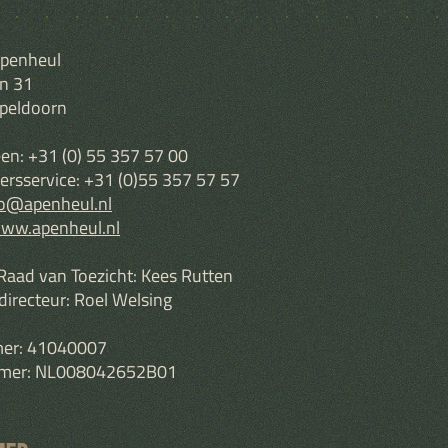
Apenheul
an 31
peldoorn
een: +31 (0) 55 357 57 00
ersservice:
+31 (0)55 357 57 57
fo@apenheul.nl
ww.apenheul.nl
 Raad van Toezicht: Kees Rutten
irecteur: Roel Welsing
er: 41040007
er: NL008042652B01