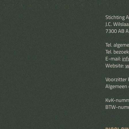
Stichting 
J.C. Wilsla
7300 AB A
Tel. algem
Tel. bezoek
E-mail:
in
Website:
w
Voorzitter
Algemeen d
KvK-numm
BTW-numm