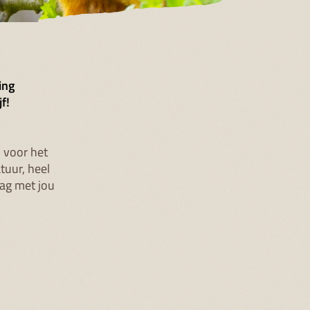
ing
f!
 voor het
tuur, heel
aag met jou