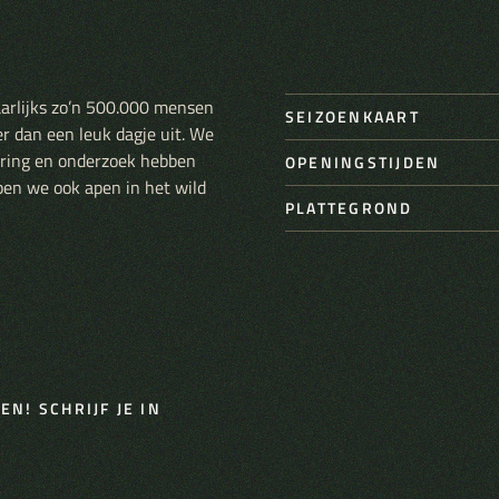
aarlijks zo’n 500.000 mensen
SEIZOENKAART
er dan een leuk dagje uit. We
varing en onderzoek hebben
OPENINGSTIJDEN
pen we ook apen in het wild
PLATTEGROND
N! SCHRIJF JE IN