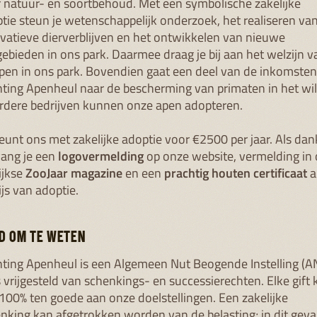
 natuur- en soortbehoud. Met een symbolische zakelijke
tie steun je wetenschappelijk onderzoek, het realiseren va
vatieve dierverblijven en het ontwikkelen van nieuwe
gebieden in ons park. Daarmee draag je bij aan het welzijn v
pen in ons park. Bovendien gaat een deel van de inkomste
hting Apenheul naar de bescherming van primaten in het wil
dere bedrijven kunnen onze apen adopteren.
teunt ons met zakelijke adoptie voor €2500 per jaar. Als dan
ang je een
logovermelding
op onze website, vermelding in
lijkse
ZooJaar magazine
en een
prachtig houten certificaat
a
js van adoptie.
D OM TE WETEN
hting Apenheul is een Algemeen Nut Beogende Instelling (A
s vrijgesteld van schenkings- en successierechten. Elke gift
100% ten goede aan onze doelstellingen. Een zakelijke
nking kan afgetrokken worden van de belasting; in dit geva