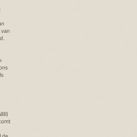
n
an
n van
d.
k
 ons
ls
NBI)
 komt
l de