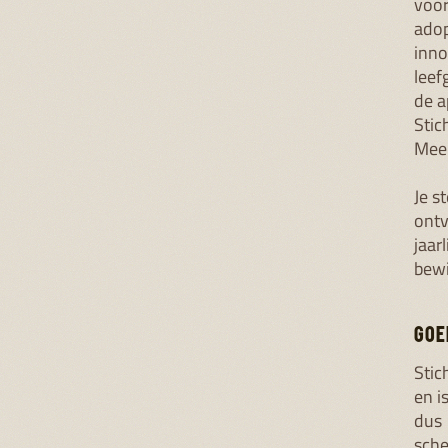
voor
adop
inno
leef
de a
Stic
Meer
Je s
ontv
jaar
bewi
GOE
Stic
en i
dus 
sche