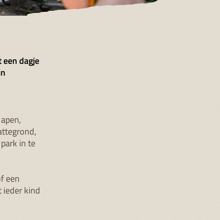
t een dagje
in
e apen,
attegrond,
park in te
of een
 ieder kind