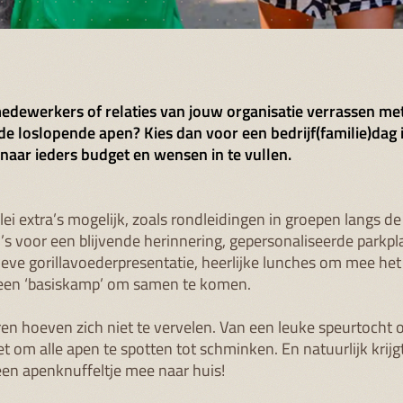
medewerkers of relaties van jouw organisatie verrassen me
 de loslopende apen? Kies dan voor een bedrijf(familie)dag 
naar ieders budget en wensen in te vullen.
erlei extra’s mogelijk, zoals rondleidingen in groepen langs d
’s voor een blijvende herinnering, gepersonaliseerde parkpl
ieve gorillavoederpresentatie, heerlijke lunches om mee het 
een ‘basiskamp’ om samen te komen.
en hoeven zich niet te vervelen. Van een leuke speurtocht 
t om alle apen te spotten tot schminken. En natuurlijk krijgt
een apenknuffeltje mee naar huis!