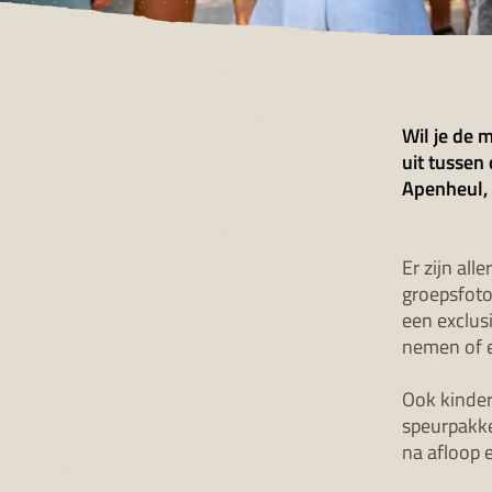
Wil je de 
uit tussen
Apenheul, 
Er zijn all
groepsfoto
een exclus
nemen of 
Ook kinder
speurpakke
na afloop 