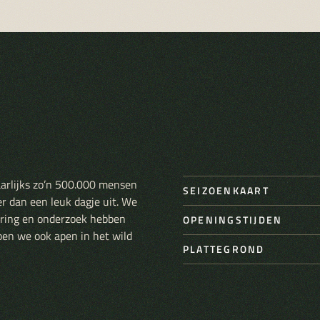
aarlijks zo’n 500.000 mensen
SEIZOENKAART
er dan een leuk dagje uit. We
varing en onderzoek hebben
OPENINGSTIJDEN
pen we ook apen in het wild
PLATTEGROND