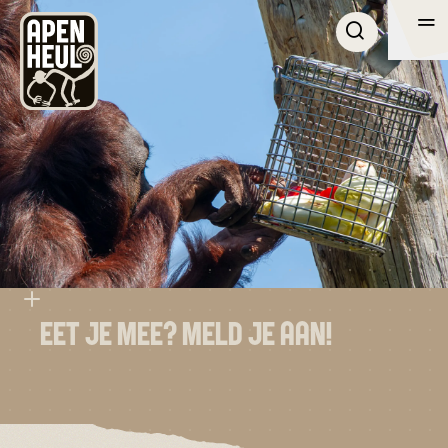
Me
Me
BEZOEK
ONTDEK APENHEUL
OVER APENHEUL
ZAKELIJK
ZOEKEN
EET JE MEE? MELD JE AAN!
NL