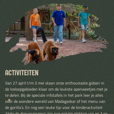
ACTIVITEITEN
Van 27 april t/m 3 mei staan onze enthousiaste gidsen in
de losloopgebieden klaar om de leukste apenweetjes met je
te delen. Bij de speciale infotafels in het park leer je alles
over de wondere wereld van Madagaskar of het menu van
de gorilla’s. En nog een leuke tip: voor de kinderactiviteit
‘Help de dierverzorgers’ zijn nog enkele plekken vrij op 2 en