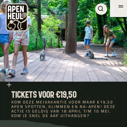
Me
Me
BEZOEK
ONTDEK APENHEUL
OVER APENHEUL
ZAKELIJK
ZOEKEN
TICKETS VOOR €19,50
KOM DEZE MEIVAKANTIE VOOR MAAR €19,50
APEN SPOTTEN, KLIMMEN EN NA-APEN! DEZE
ACTIE IS GELDIG VAN 18 APRIL T/M 10 MEI.
NL
KOM JE SNEL DE AAP UITHANGEN?