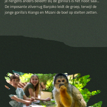
je nergens anders beleeft! Bij de gorilla’s is het nooit saai...
De imposante zilverrug Banjoko leidt de groep, terwijl de
jonge gorilla’s Kiango en Mizani de boel op stelten zetten.