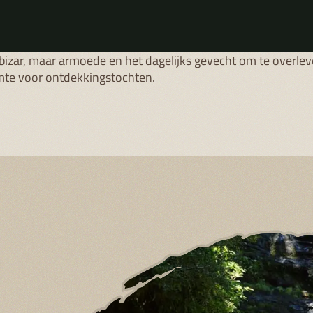
oject midden in Madagaskar. Voor bijna alle kinderen is dit 
 keer dat ze de dieren in het regenwoud van dichtbij bekijken
oud maar enkele kilometers van hun dorp begint. Dat klink
bizar, maar armoede en het dagelijks gevecht om te overlev
mte voor ontdekkingstochten.