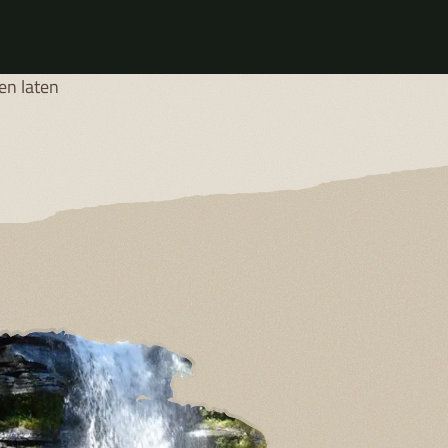
de
, terwijl
t
en laten