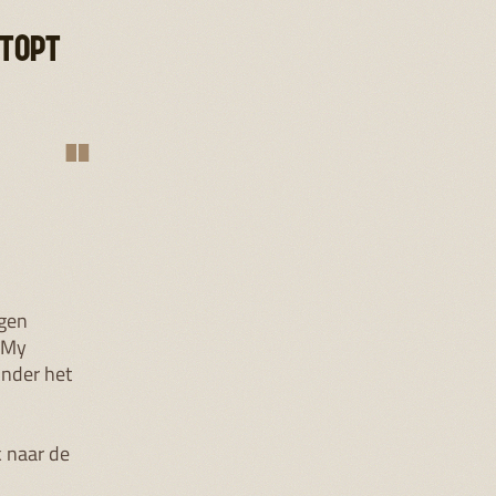
STOPT
"
ogen
n My
onder het
k naar de