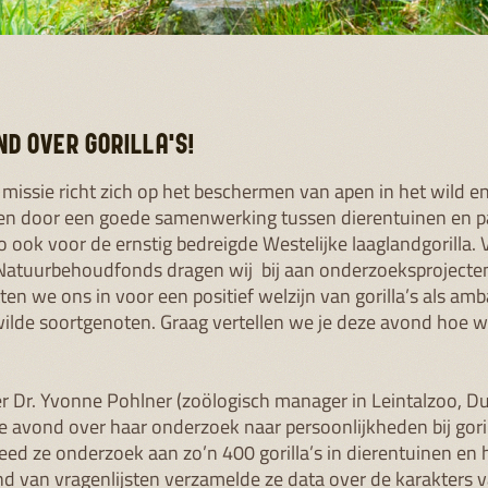
ND OVER GORILLA'S!
missie richt zich op het beschermen van apen in het wild e
en door een goede samenwerking tussen dierentuinen en pa
o ook voor de ernstig bedreigde Westelijke laaglandgorilla. 
atuurbehoudfonds dragen wij bij aan onderzoeksprojecten
tten we ons in voor een positief welzijn van gorilla’s als a
ilde soortgenoten. Graag vertellen we je deze avond hoe w
r Dr. Yvonne Pohlner (zoölogisch manager in Leintalzoo, Du
ze avond over haar onderzoek naar persoonlijkheden bij goril
eed ze onderzoek aan zo’n 400 gorilla’s in dierentuinen en h
d van vragenlijsten verzamelde ze data over de karakters 