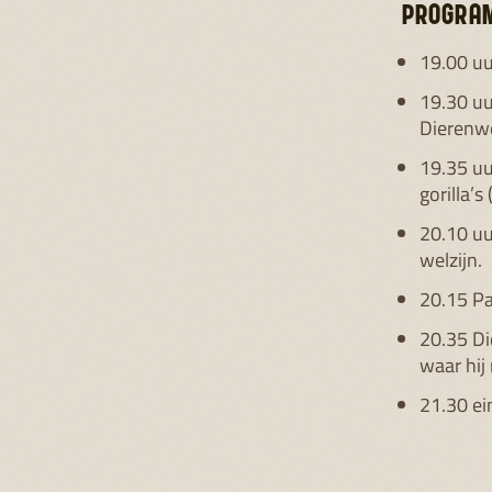
PROGRAM
19.00 uu
19.30 uu
Dierenwe
19.35 uu
gorilla’s
20.10 uu
welzijn.
20.15 P
20.35 Di
waar hij
21.30 e