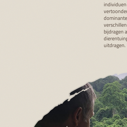
individuen 
vertoonden.
dominante 
verschille
bijdragen 
dierentuin
uitdragen. 