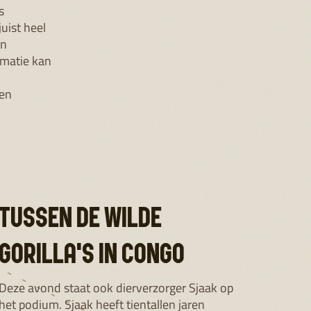
s
juist heel
en
rmatie kan
nen
TUSSEN DE WILDE
GORILLA'S IN CONGO
Deze avond staat ook dierverzorger Sjaak op
het podium. Sjaak heeft tientallen jaren