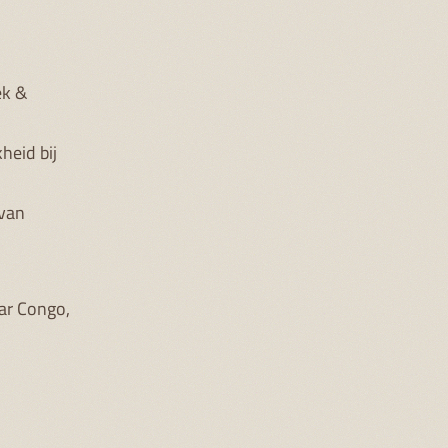
ek &
heid bij
 van
ar Congo,