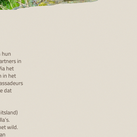
n hun
rtners in
Via het
 in het
mbassadeurs
e dat
itsland)
la’s.
et wild.
van