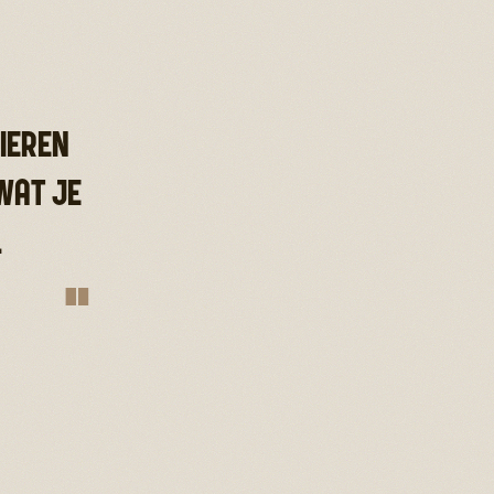
DIEREN
WAT JE
.
"