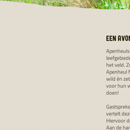
EEN AVO
Apenheuls 
leefgebied
het veld. Z
Apenheul N
wild én ze
voor hun w
doen!
Gastspreke
vertelt de
Hiervoor d
Aan de han