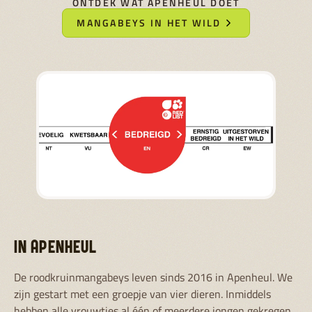
ONTDEK WAT APENHEUL DOET
MANGABEYS IN HET WILD
IN APENHEUL
De roodkruinmangabeys leven sinds 2016 in Apenheul. We
zijn gestart met een groepje van vier dieren. Inmiddels
hebben alle vrouwtjes al één of meerdere jongen gekregen