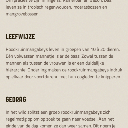
Om precies te zijn in Nigeria, Kameroen en Gabon. Daar
leven ze in tropisch regenwouden, moerasbossen en
mangrovebossen.
LEEFWIJZE
Roodkruinmangabeys leven in groepen van 10 à 20 dieren.
Eén volwassen mannetje is er de baas. Zowel tussen de
mannen als tussen de vrouwen is er een duidelijke
hiërarchie. Onderling maken de roodkruinmangabeys indruk
op elkaar door voortdurend met hun oogleden te knipperen.
GEDRAG
In het wild splitst een groep roodkruinmangabeys zich
regelmatig op om op zoek te gaan naar voedsel. Aan het
einde van de dag komen ze dan weer samen. Dit noem je