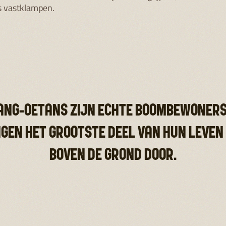
ls
ens’
ze
NG
wtjes zijn toegewijde moeders. Van alle mensapen hebben 
voedperiode en de langste tijd tussen twee geboortes. Ze z