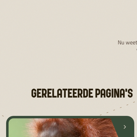
ORANG-OETAN PROJECT MALEISIË
BORNEO