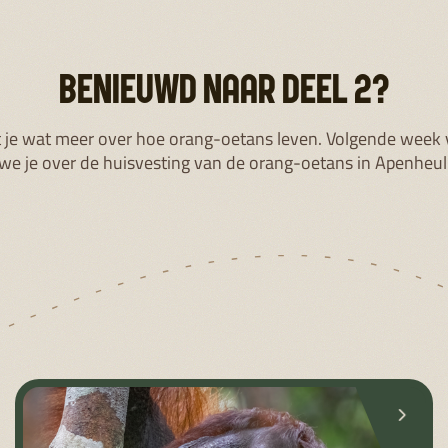
ORANG-OETAN PROJECT
INDONESIË
BORNEO