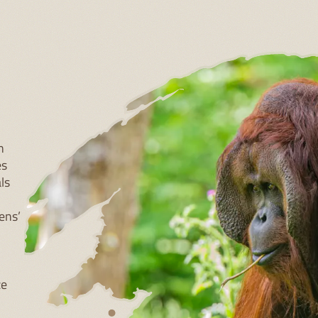
voor hun jong! De opvoeding duurt zo lang omdat orang-oe
ven. Ze leven niet in hechte groepen en een vaderrol ontbreek
Hierdoor is een jong helemaal afhankelijk van zijn moeder vo
g, sociaal contact en het leren van belangrijke vaardighede
eilig voedsel uitzoeken en verzamelen en nesten bouwen.
INGEN
d hebben orang-oetans het zwaar. Hun leefgebied, het tropi
van Borneo, verdwijnt in hoog tempo. Bossen maken plaa
re oliepalmplantages, waardoor deze bijzondere mensapen
mte hebben om te leven. Het gevolg: orang-oetans zijn erns
Juist omdat orang-oetans zo lang bij hun moeder blijven en t
te leren, zijn ze extra kwetsbaar voor veranderingen en he
 van hun leefgebied.
unt Apenheul twee projecten op Borneo, die zich onder an