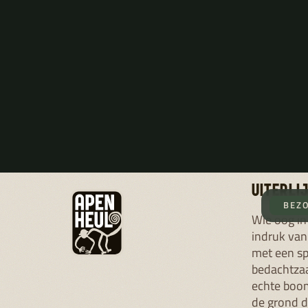
BREN
MANNEN EN VROUWEN
Bij orang-oetans zijn de verschillen tusse
mannen en vrouwen opvallend. Mannetj