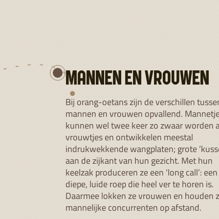
acht jaar 
solitair le
volledig. 
beschermin
klimmen, v
BEDREIG
In het wil
regenwoud 
onder ande
minder rui
bedreigd. 
hebben om 
verdwijnen
Daarom ste