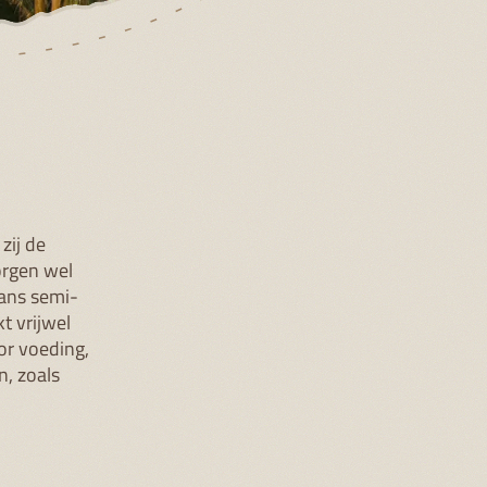
is de
025 een
je hier
.
HOE JIJ KUNT HELPEN
Veel mensen weten niet dat een bezoek aan
Apenheul ook direct bijdraagt aan
natuurbescherming. Door een entreeticket te
kopen, draag je financieel bij aan bescherming
van onder andere orang-oetans. Maar je kunt
meer doen. Let op producten met duurzame
palmolie, steun
natuurbeschermingsorganisaties en vertel