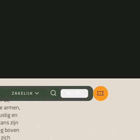
 HOOG
"