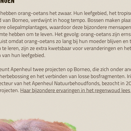
BENIEUWD NAAR DEEL 2?
 je wat meer over hoe orang-oetans leven. Volgende week v
we je over de huisvesting van de orang-oetans in Apenheul