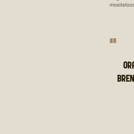
kunnen wel twee keer zo zwaar worden a
vrouwtjes en ontwikkelen meestal
indrukwekkende wangplaten; grote ‘kuss
aan de zijkant van hun gezicht. Met hun
keelzak produceren ze een ‘long call’: een
diepe, luide roep die heel ver te horen is.
Daarmee lokken ze vrouwen en houden 
mannelijke concurrenten op afstand.
OPVOEDI
Orang-vrou
langste op