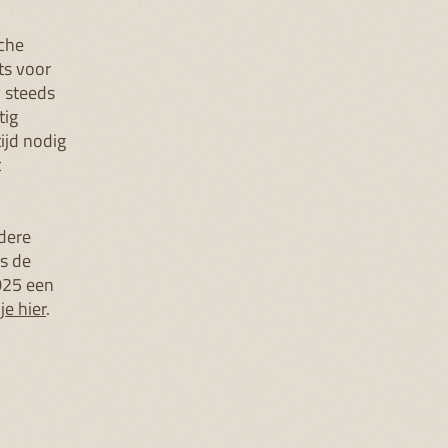
anderen over het belang van regenwouden.
Zo help je mee aan het voortbestaan van deze
mensapen.
ertellen
!