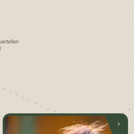
♂ ± 90 KG | ♀ ± 40 KG
ERNSTIG BEDREIGD