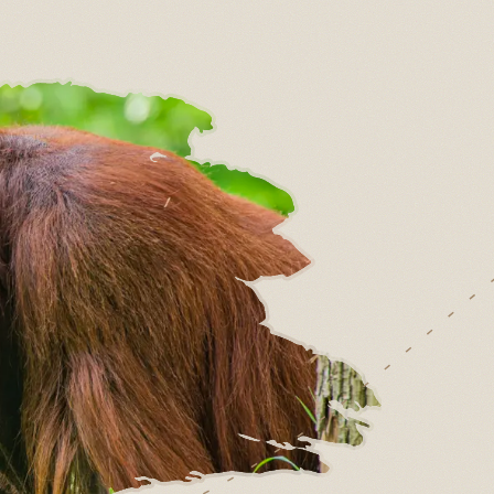
tans semi-
t vrijwel
or voeding,
n, zoals
sche
ts voor
 steeds
tig
ijd nodig
t
dere