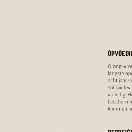
richten op
Winter, di
van deze p