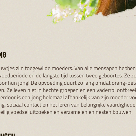
 herbebossing en het verbinden van losse bosfragmenten. Ir
recteur van het Apenheul Natuurbehoudfonds, bezocht in 2
rojecten.
Haar bijzondere ervaringen in het regenwoud lees 