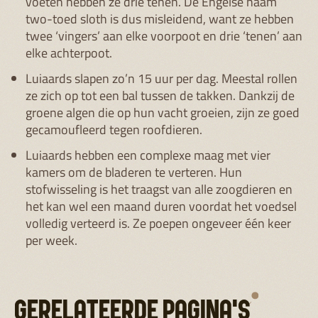
voeten hebben ze drie tenen. De Engelse naam
two-toed sloth is dus misleidend, want ze hebben
twee ‘vingers’ aan elke voorpoot en drie ‘tenen’ aan
elke achterpoot.
Luiaards slapen zo’n 15 uur per dag. Meestal rollen
ze zich op tot een bal tussen de takken. Dankzij de
groene algen die op hun vacht groeien, zijn ze goed
gecamoufleerd tegen roofdieren.
Luiaards hebben een complexe maag met vier
kamers om de bladeren te verteren. Hun
stofwisseling is het traagst van alle zoogdieren en
het kan wel een maand duren voordat het voedsel
volledig verteerd is. Ze poepen ongeveer één keer
per week.
GERELATEERDE PAGINA'S