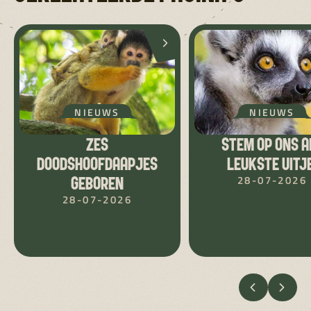
NIEUWS
NIEUWS
ZES
STEM OP ONS A
DOODSHOOFDAAPJES
LEUKSTE UITJE
28-07-2026
GEBOREN
28-07-2026
VORIGE
VOLG