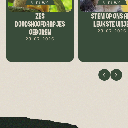
NIEUWS
NIEUWS
ZES
STEM OP ONS A
DOODSHOOFDAAPJES
LEUKSTE UITJE
28-07-2026
GEBOREN
28-07-2026
VORIGE
VOLG