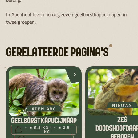
In Apenheul leven nu nog zeven geelborstkapucijnapen in
twee groepen.
GERELATEERDE PAGINA'S
NIEUWS
APEN ABC
ZES
GEELBORSTKAPUCIJNAAP
♂ ± 3,5 KG | ♀ ± 2,5
DOODSHOOFDAA
KG
GEBOREN