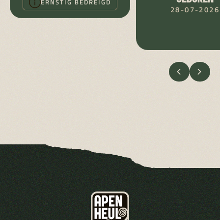
ERNSTIG BEDREIGD
28-07-2026
VORIGE
VOLG