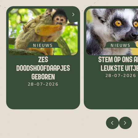
NIEUWS
NIEUWS
ZES
STEM OP ONS A
DOODSHOOFDAAPJES
LEUKSTE UITJE
28-07-2026
GEBOREN
28-07-2026
VORIGE
VOLG