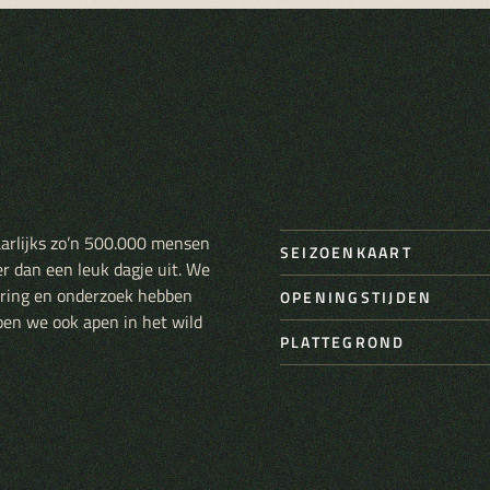
aarlijks zo’n 500.000 mensen
SEIZOENKAART
er dan een leuk dagje uit. We
varing en onderzoek hebben
OPENINGSTIJDEN
pen we ook apen in het wild
PLATTEGROND