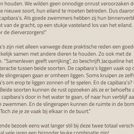
n houden. We wilden geen onnodige onrust veroorzaken d
 nieuwe soort, hun eiland te moeten betreden. Dus daarom
capibara’s. Als goede zwemmers hebben zij hun binnenverbli
t van de gracht, op een stukje vasteland los van het eiland.
r de dierverzorgers!”
a’s zijn niet alleen vanwege deze praktische reden een goe
kkelijk samen met andere dieren te houden. Zo ook met de
. ”Samenleven geeft verrijking”, zo beschrijft Jacqueline het
nteractie tussen beide soorten. De capibara’s liggen vaak op
de slingerapen gaan er omheen liggen. Soms kruipen ze zel
a’s om erop te liggen zonnen of te spelen. En de capibara’s?
 Beide soorten kunnen de rust opzoeken als ze er behoefte 
capibara’s door in het water te gaan, of naar hun verblijf a
te zwemmen. En de slingerapen kunnen de ruimte in de bo
och zie je ze vaak bij elkaar in de buurt.”
ende bezoek eens wat langer stil bij deze twee totaal versch
 al vele jaren een bijzonder leuke combinatie zijn!