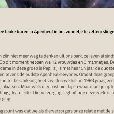
ee leuke buren in Apenheul in het zonnetje te zetten: sling
!
n zijn niet meer weg te denken uit ons park, ze leven al sind
 Op dit moment hebben we 12 vrouwtjes en 3 mannetjes. D
dame in deze groep is Pepi: zij is met haar 54 jaar de oudst
 en tevens de oudste Apenheul-bewoner. Omdat deze groep
land ter beschikking heeft, wilden we hier in 1988 graag een
 plaatsen. Maar welk dier past hier bij en waar moet je op l
Ruijs, Teamleider Dierverzorging, legt uit hoe deze zoektoch
k ging.
ngspunt was dat we als dierverzorgers onze relatie met de 