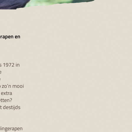
erapen en
s 1972 in
e
e
 zo’n mooi
 extra
etten?
t destijds
slingerapen