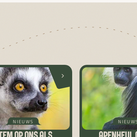
NIEUWS
NIEUW
TEM OP ONS ALS
APENHEUL 