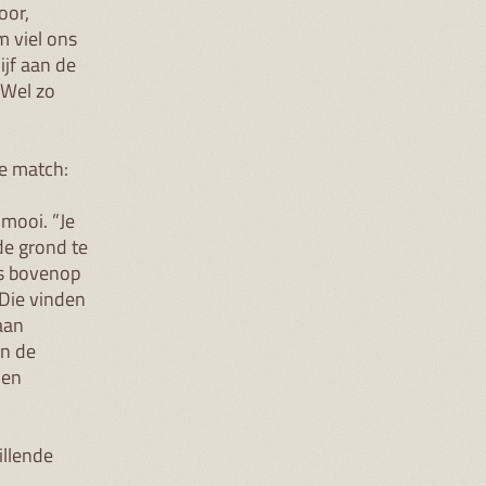
oor,
 viel ons
jf aan de
 Wel zo
de match:
 mooi. ”Je
 de grond te
fs bovenop
 Die vinden
aan
an de
men
illende