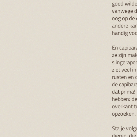
goed wilde
vanwege de
oog op de 
andere kan
handig voo
En capibar
ze zijn ma
slingerapen
ziet veel i
rusten en 
de capibar
dat prima!
hebben: de 
overkant 
opzoeken. T
Sta je volg
dieren, die