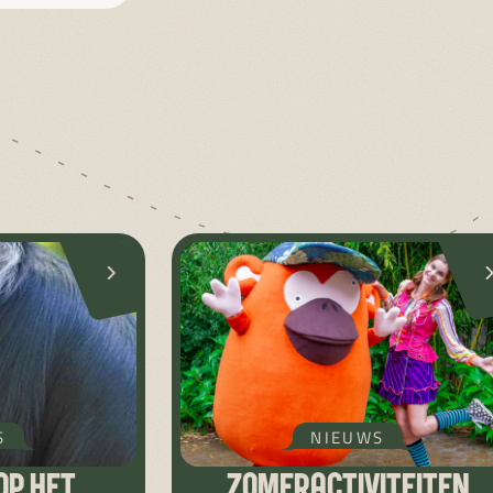
S
NIEUWS
OP HET
ZOMERACTIVITEITEN