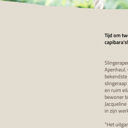
Tijd om tw
capibara's
Slingerape
Apenheul.
bekendste 
slingeraap
en ruim ei
bewoner bij
Jacqueline 
in zijn wer
”Het uitga