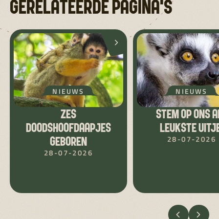
GERELATEERDE PAGINA'S
NIEUWS
NIEUWS
ZES
STEM OP ONS A
DOODSHOOFDAAPJES
LEUKSTE UITJE
28-07-2026
GEBOREN
28-07-2026
VORIGE
VOLG