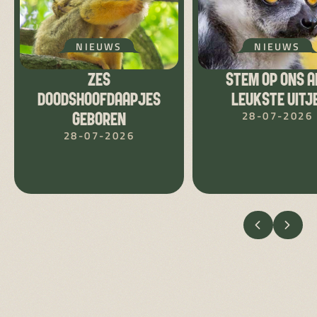
NIEUWS
NIEUWS
ZES
STEM OP ONS A
DOODSHOOFDAAPJES
LEUKSTE UITJE
28-07-2026
GEBOREN
28-07-2026
VORIGE
VOLG