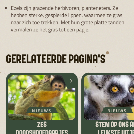
Ezels zijn grazende herbivoren; planteneters. Ze
hebben sterke, gespierde lippen, waarmee ze gras
naar zich toe trekken. Met hun grote platte tanden
vermalen ze het gras tot een papje.
GERELATEERDE PAGINA'S
NIEUWS
NIEUWS
ZES
STEM OP ONS A
DOODSHOOFDAAPJES
LEUKSTE UITJE