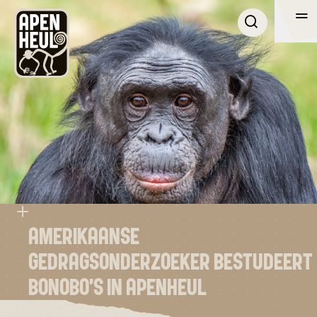
Me
Me
BEZOEK
ONTDEK APENHEUL
OVER APENHEUL
ZAKELIJK
ZOEKEN
AMERIKAANSE
GEDRAGSONDERZOEKER BESTUDEERT
NL
BONOBO’S IN APENHEUL