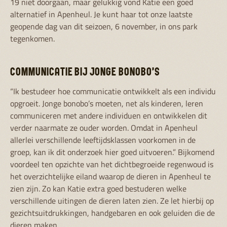
19 niet doorgaan, maar gelukkig vond Katie een goed
alternatief in Apenheul. Je kunt haar tot onze laatste
geopende dag van dit seizoen, 6 november, in ons park
tegenkomen.
COMMUNICATIE BIJ JONGE BONOBO’S
“Ik bestudeer hoe communicatie ontwikkelt als een individu
opgroeit. Jonge bonobo’s moeten, net als kinderen, leren
communiceren met andere individuen en ontwikkelen dit
verder naarmate ze ouder worden. Omdat in Apenheul
allerlei verschillende leeftijdsklassen voorkomen in de
groep, kan ik dit onderzoek hier goed uitvoeren.” Bijkomend
voordeel ten opzichte van het dichtbegroeide regenwoud is
het overzichtelijke eiland waarop de dieren in Apenheul te
zien zijn. Zo kan Katie extra goed bestuderen welke
verschillende uitingen de dieren laten zien. Ze let hierbij op
gezichtsuitdrukkingen, handgebaren en ook geluiden die de
dieren maken.