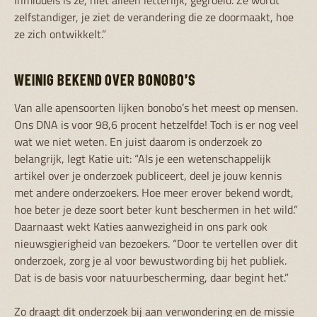
Inmiddels is ze, niet alleen letterlijk, gegroeid. Ze wordt
zelfstandiger, je ziet de verandering die ze doormaakt, hoe
ze zich ontwikkelt.”
WEINIG BEKEND OVER BONOBO’S
Van alle apensoorten lijken bonobo’s het meest op mensen.
Ons DNA is voor 98,6 procent hetzelfde! Toch is er nog veel
wat we niet weten. En juist daarom is onderzoek zo
belangrijk, legt Katie uit: “Als je een wetenschappelijk
artikel over je onderzoek publiceert, deel je jouw kennis
met andere onderzoekers. Hoe meer erover bekend wordt,
hoe beter je deze soort beter kunt beschermen in het wild.”
Daarnaast wekt Katies aanwezigheid in ons park ook
nieuwsgierigheid van bezoekers. “Door te vertellen over dit
onderzoek, zorg je al voor bewustwording bij het publiek.
Dat is de basis voor natuurbescherming, daar begint het.”
Zo draagt dit onderzoek bij aan verwondering en de missie