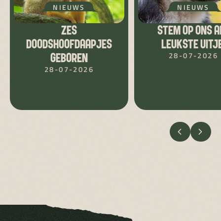
NIEUWS
NIEUWS
ZES
STEM OP ONS A
DOODSHOOFDAAPJES
LEUKSTE UITJE
28-07-2026
GEBOREN
28-07-2026
VORIGE
VOLG