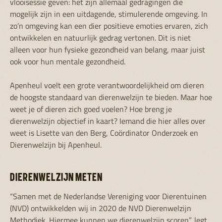
vlooisessie geven: het zijn allemaal gedragingen die
mogelijk zijn in een uitdagende, stimulerende omgeving. In
zo’n omgeving kan een dier positieve emoties ervaren, zich
ontwikkelen en natuurlijk gedrag vertonen. Dit is niet
alleen voor hun fysieke gezondheid van belang, maar juist
ook voor hun mentale gezondheid.
Apenheul voelt een grote verantwoordelijkheid om dieren
de hoogste standaard van dierenwelzijn te bieden. Maar hoe
weet je of dieren zich goed voelen? Hoe breng je
dierenwelzijn objectief in kaart? Iemand die hier alles over
weet is Lisette van den Berg, Coördinator Onderzoek en
Dierenwelzijn bij Apenheul.
DIERENWELZIJN METEN
“Samen met de Nederlandse Vereniging voor Dierentuinen
(NVD) ontwikkelden wij in 2020 de NVD Dierenwelzijn
Methodiek. Hiermee kunnen we dierenwelzijn scoren”, legt