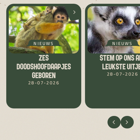
NIEUWS
NIEUWS
ZES
STEM OP ONS A
DOODSHOOFDAAPJES
LEUKSTE UITJE
28-07-2026
GEBOREN
28-07-2026
VORIGE
VOLG