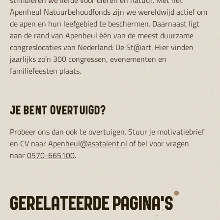
stimuleren we liefde voor dieren en natuur. Met het
Apenheul Natuurbehoudfonds zijn we wereldwijd actief om
de apen en hun leefgebied te beschermen. Daarnaast ligt
aan de rand van Apenheul één van de meest duurzame
congreslocaties van Nederland: De St@art. Hier vinden
jaarlijks zo’n 300 congressen, evenementen en
familiefeesten plaats.
JE BENT OVERTUIGD?
Probeer ons dan ook te overtuigen. Stuur je motivatiebrief
en CV naar
Apenheul@asatalent.nl
of bel voor vragen
naar
0570-665100
.
GERELATEERDE PAGINA'S