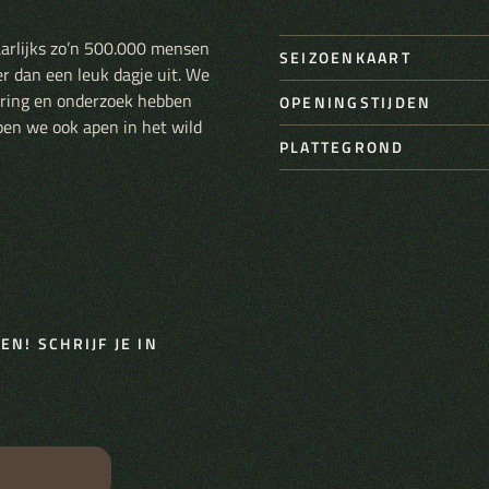
aarlijks zo’n 500.000 mensen
SEIZOENKAART
er dan een leuk dagje uit. We
varing en onderzoek hebben
OPENINGSTIJDEN
pen we ook apen in het wild
PLATTEGROND
N! SCHRIJF JE IN