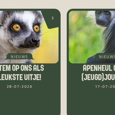
NIEUWS
NIEUW
TEM OP ONS ALS
APENHEUL 
LEUKSTE UITJE!
(JEUGD)JO
28-07-2026
17-07-2