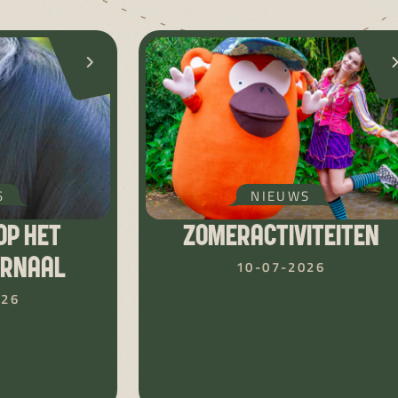
S
NIEUWS
OP HET
ZOMERACTIVITEITEN
URNAAL
10-07-2026
026